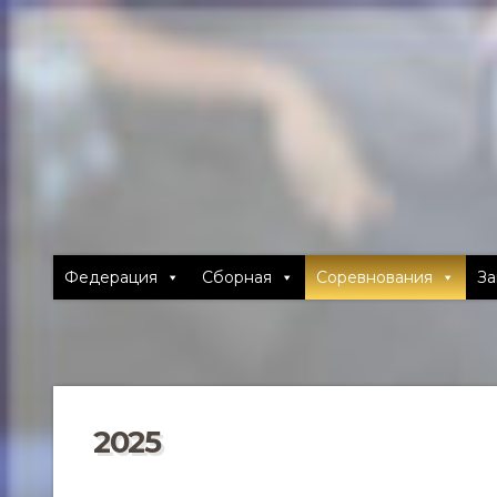
Федерация
Сборная
Соревнования
За
2025