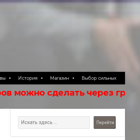
авы
История
Магазин
Выбор сильных
 сделать через группу в вк htt