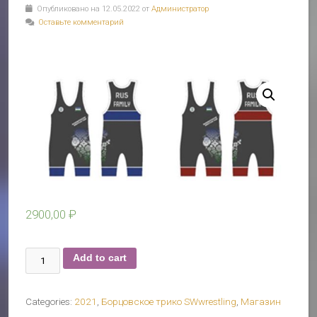
Опубликовано на 12.05.2022 от
Администратор
Оставьте комментарий
2900,00
₽
Борцовское
Add to cart
трико
SWwrestling
Categories:
2021
,
Борцовское трико SWwrestling
,
Магазин
(Размеры