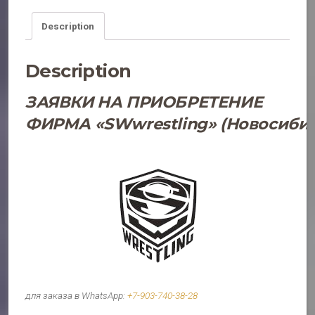
с
48
Description
по
58)
Description
БТКО
07
ЗАЯВКИ НА ПРИОБРЕТЕНИЕ
quantity
ФИРМА
«SWwrestling»
(Новосибир
для заказа в WhatsАрр:
+7-903-740-38-28